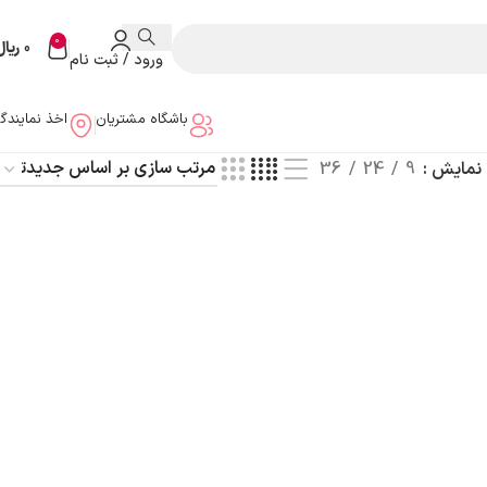
0
0
ریال
ورود / ثبت نام
باشگاه مشتریان
اخذ نمایندگ
نمایش
9
24
36