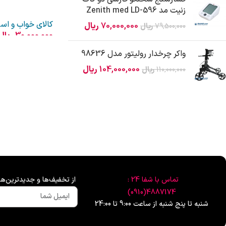
زنیت مد Zenith med LD-596
کالای خواب و ا
70,000,000
ریال
79,500,000
ریال
30,000,000
ریال
واکر چرخدار رولیتور مدل 98636
104,000,000
ریال
110,000,000
ریال
تماس با شفا 24 :
از تخفیف‌ها و جدیدترین‌
4887174(0910)
شنبه تا پنج شنبه از ساعت 9:00 تا 24:00