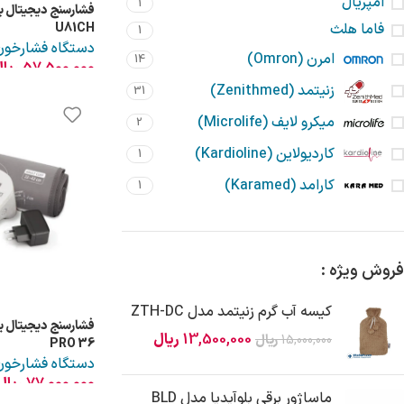
امپریال
1
فشارسنج دیجیتال ب
U81CH
فاما هلث
1
دستگاه فشارخون
امرن (Omron)
14
57,500,000
ریا
زنیتمد (Zenithmed)
31
میکرو لایف (Microlife)
2
کاردیولاین (Kardioline)
1
کارامد (Karamed)
1
فروش ویژه :
کیسه آب گرم زنیتمد مدل ZTH-DC
13,500,000
ریال
15,000,000
ریال
PRO 36
دستگاه فشارخون
77,000,000
ریال
ماساژور برقی بلوآیدیا مدل BLD