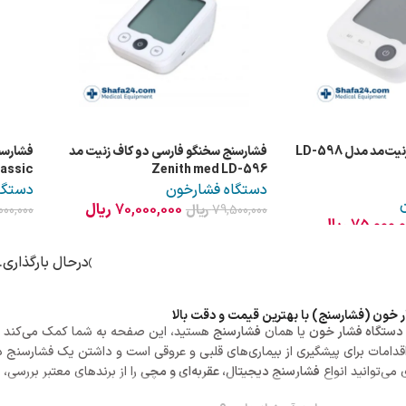
مد مدل LD-598
فشارسنج سخنگو فارسی دو کاف زنیت مد
lassic
Zenith med LD-596
دستگاه فشارخون
دستگا
70,000,000
ریال
79,500,000
ریال
000,000
75,000,
ریال
درحال بارگذاری..
ر خون (فشارسنج) با بهترین قیمت و دقت بالا
دستگاه فشار خون
یا همان
فشارسنج
هستید، این صفحه به شما کمک می‌کند تا 
اقدامات برای پیشگیری از بیماری‌های قلبی و عروقی است و داشتن یک فشارسنج د
 می‌توانید انواع
فشارسنج دیجیتال، عقربه‌ای و مچی
را از برندهای معتبر بررسی، 