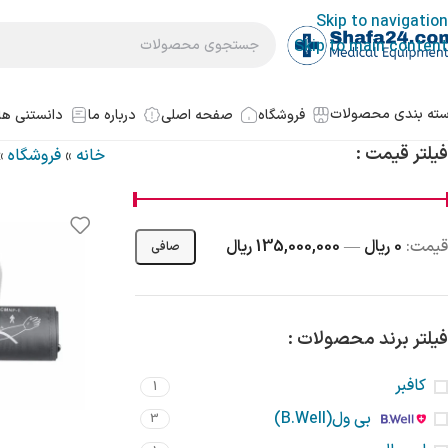
Skip to navigation
Skip to main content
ته بندی محصولات
فروشگاه
صفحه اصلی
درباره ما
دانستنی ها
فیلتر قیمت :
خانه
»
فروشگاه
»
قيمت:
0 ریال
—
135,000,000 ریال
صافی
فیلتر برند محصولات :
کافبر
1
بی ول(B.Well)
3