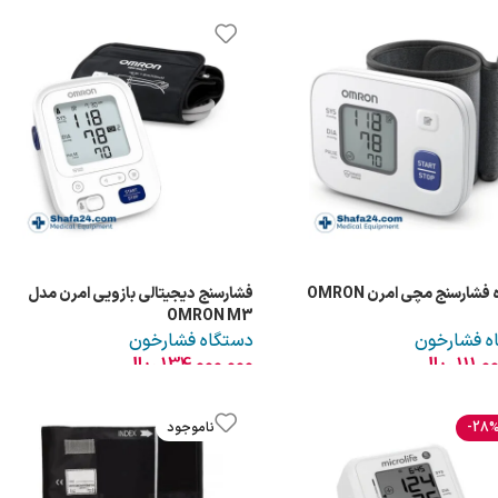
دستگاه فشارسنج مچی امرن OMRON
فشارسنج دیجیتالی بازویی امرن مدل
OMRON M3
ه فشارخون
دستگاه فشارخون
111,0
ریال
134,000,000
ریال
-28
ناموجود