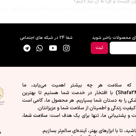
ن چیست و چرا به آن نیاز داریم؟
ن
وسیله‌ای برای اندازه‌گیری فشار سیستولیک (عدد بالا) و دیاستولیک (عدد پایی
ه شما کمک می‌کند تا وضعیت سلامت خود را به‌صورت مداوم کنترل کنید و در ص
وجود در بازار
دستگاه فشار خون، باید ابتدا انواع آن را بشناسید:
های محصولات باخبر شوید
شفا 24 در شبکه های اجتماعی
ثبت
 برای استفاده خانگی
سریع
جیتال و حافظه ذخیره
رای اکثر کاربران
 که سلامت هر چه بیشتر اهمیت می‌یابد، ما
با افتخار در خدمت شما هستیم تا بهترین
کی را به دستان شما بسپاریم. هر محصول ما، گامی است
 به مدل‌های مچی
 کیفیت زندگی و اطمینان از سلامت شما و عزیزانتان.
‌گیری دقیق‌تر
ت و پشتیبانی ما، تنها برای یک هدف است:
سلامت شما،
 برای مصرف خانگی
اشید، تا با ابزارهای بهتر، آینده‌ای سالم‌تر بسازیم.
د