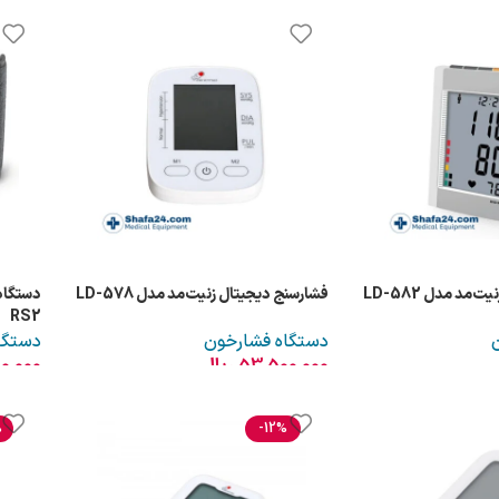
مد مدل LD-582
فشارسنج دیجیتال زنیت‌مد مدل LD-578
RS2
دستگاه فشارخون
دستگا
53,500,000
ریال
00,000
%
-12%