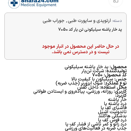
بزرگنمایی تصویر
ارتوپدی و ساپورت طبی
,
جوراب طبی
دسته:
پد خار پاشنه سیلیکونی تن یار کد 7050
در حال حاضر این محصول در انبار موجود
نیست و در دسترس نمی باشد.
محصول:
پد خار پاشنه سیلیکونی
تولیدکننده:
شرکت تن‌یار
کد محصول:
7050
جنس:
سیلیکون با کیفیت بالا
نوع عملکرد:
شوک ابزوربر (جذب ضربه)
محل استفاده:
داخل کفش
کاربری:
روزانه، ورزشی، پیاده‌روی و ایستادن طولانی
کاربرد:
خار پاشنه
درد پاشنه پا
فاشیای کف پا
تاندونیت آشیل
بدشکلی هاگلند
درد قوس کف پا
درد زانو و کمر ناشی از فشار کف پا
جذب ضربه در فعالیت‌های ورزشی