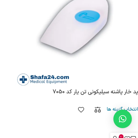
پد خار پاشنه سیلیکونی تن یار کد 7050
انتخاب گزینه ها
0