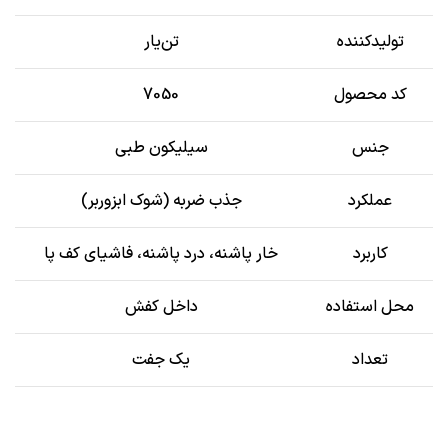
تولیدکننده
تن‌یار
کد محصول
7050
جنس
سیلیکون طبی
عملکرد
جذب ضربه (شوک ابزوربر)
کاربرد
خار پاشنه، درد پاشنه، فاشیای کف پا
محل استفاده
داخل کفش
تعداد
یک جفت