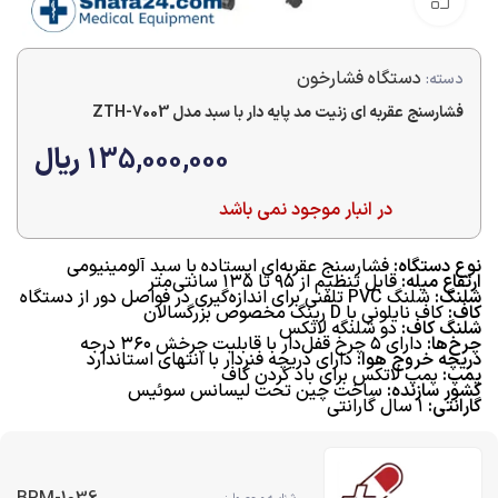
بزرگنمایی تصویر
دستگاه فشارخون
دسته:
فشارسنج عقربه ای زنیت مد پایه دار با سبد مدل ZTH-7003
135,000,000
ریال
در انبار موجود نمی باشد
نوع دستگاه:
فشارسنج عقربه‌ای ایستاده با سبد آلومینیومی
ارتفاع میله:
قابل تنظیم از ۹۵ تا ۱۳۵ سانتی‌متر
شلنگ:
شلنگ PVC تلفنی برای اندازه‌گیری در فواصل دور از دستگاه
کاف:
کاف نایلونی با D رینگ مخصوص بزرگسالان
شلنگ کاف:
دو شلنگه لاتکس
چرخ‌ها:
دارای ۵ چرخ قفل‌دار با قابلیت چرخش ۳۶۰ درجه
دریچه خروج هوا:
دارای دریچه فنردار با انتهای استاندارد
پمپ:
پمپ لاتکس برای باد کردن کاف
کشور سازنده:
ساخت چین تحت لیسانس سوئیس
گارانتی:
۱ سال گارانتی