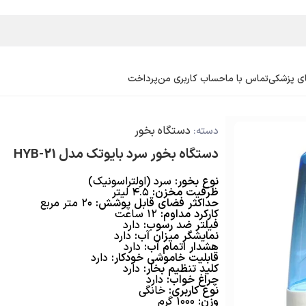
ی پزشکی
تماس با ما
حساب کاربری من
پرداخت
دستگاه بخور
دسته:
دستگاه بخور سرد بایوتک مدل HYB-21
نوع بخور:
سرد (اولتراسونیک)
ظرفیت مخزن:
۴.۵ لیتر
حداکثر فضای قابل پوشش:
۲۰ متر مربع
کارکرد مداوم:
۱۲ ساعت
فیلتر ضد رسوب:
دارد
نمایشگر میزان آب:
دارد
هشدار اتمام آب:
دارد
قابلیت خاموشی خودکار:
دارد
کلید تنظیم بخار:
دارد
چراغ خواب:
دارد
نوع کاربری:
خانگی
وزن:
۱۰۰۰ گرم