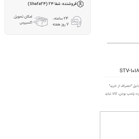
فروشنده: شفا 24 (Shafa24)
امکان تحویل
24 ساعته،
اکسپرس
7 روز هفته
STV-101
یل "انصراف از خرید"
ت پلمپ بودن، کالا نباید