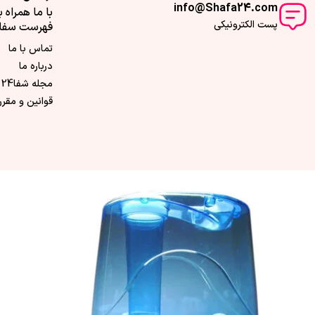
info@Shafa24.com
با ما همراه ب
پست الکترونیکی
فهرست سفا
تماس با ما
درباره ما
مجله شفا24
قوانین و مقرر
جدول مشخصات دستگاه بخور سرد بایوتک مدل YB-21