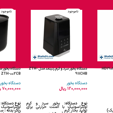
منبع تغذیه:
آداپتور برق
ناموجود
مخزن خوشبوکننده:
ندارد
ناموجود
ریموت کنترل:
ندارد
تنظیم اتوماتیک رطوبت:
ندارد
تکنولوژی تنظیم اوزون:
ندارد
دستگاه بخور سرد و گرم زنیتمد مدل ZTH-
دستگاه بخور سر
ZTH-002CB
911CHB
دستگاه بخور
دستگاه بخور
120,000,000
ریال
70,000,000
ر
اطلاعات بیشتر
اطلاعات بیشتر
نوع دستگاه:
بخور سرد و گرم
نوع دستگاه:
ب
اولتراسونیک با المنت حرارتی برای
اولتراسونیک
یک)
تولید بخار گرم
رنگ بدنه :
سی