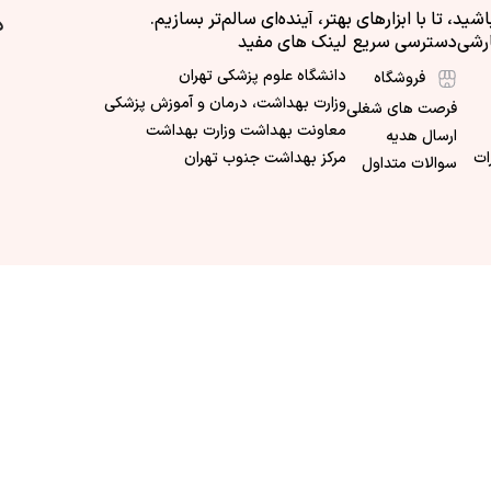
اشید، تا با ابزارهای بهتر، آینده‌ای سالم‌تر بسازیم.
د
خانواده‌هایی که کودک یا نوزاد دارند
رشی
دسترسی سریع
لینک های مفید
افرادی که در محیط‌های خشک یا دارای سیستم گ
دانشگاه علوم پزشکی تهران
فروشگاه
می‌کنند
وزارت بهداشت، درمان و آموزش پزشکی
فرصت های شغلی
معاونت بهداشت وزارت بهداشت
ارسال هدیه
کسانی که پوست خشک و حساس دارند
ات
مرکز بهداشت جنوب تهران
سوالات متداول
افرادی که از خشکی گلو، سرفه شبانه یا خرخر رنج م
مترمربع
H