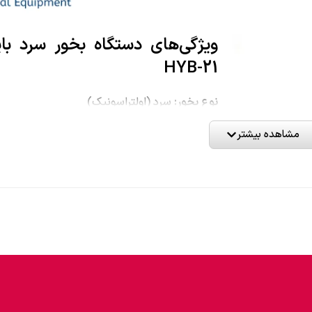
ویژگی‌های دستگاه بخور سرد ب
HYB-21
نوع بخور:
سرد (اولتراسونیک)
ظرفیت مخزن:
۴.۵ لیتر
مشاهده بیشتر
حداکثر فضای قابل پوشش:
۲۰ متر مربع
کارکرد مداوم:
۱۲ ساعت
فیلتر ضد رسوب:
دارد
نمایشگر میزان آب:
دارد
هشدار اتمام آب:
دارد
قابلیت خاموشی خودکار:
دارد
کلید تنظیم بخار:
دارد
چراغ خواب:
دارد
نوع کاربری:
خانگی
وزن:
۱۰۰۰ گرم
ابعاد:
۲۵ × ۲۵ × ۳۲ سانتی‌متر