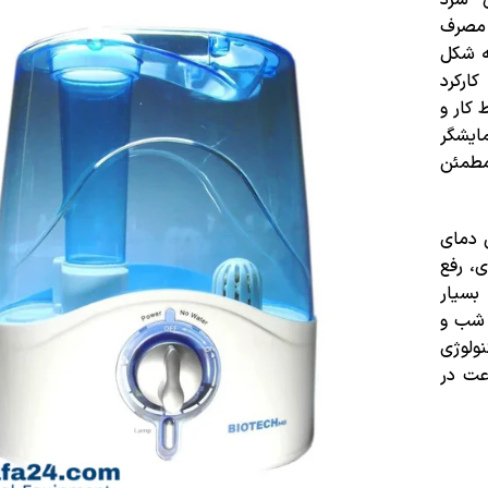
 مصرف
ه شکل
ا مخزن ۴.۵ لیتری و کارکرد
ط کار و
ایشگر
مطمئن
 دمای
، رفع
بسیار
 شب و
ولوژی
رعت در