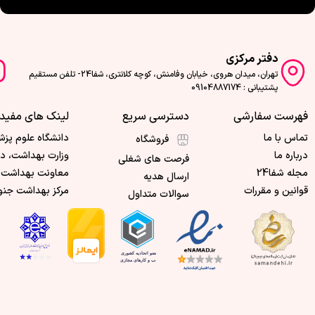
دفتر مرکزی
تهران، میدان هروی، خیابان وفامنش، کوچه کلانتری، شفا24- تلفن مستقیم
پشتیبانی : 09104887174
فهرست سفارشی
دسترسی سریع
لینک های مفید
تماس با ما
دانشگاه علوم پزش
فروشگاه
درباره ما
وزارت بهداشت، د
فرصت های شغلی
مجله شفا24
معاونت بهداشت 
ارسال هدیه
قوانین و مقررات
مرکز بهداشت جنو
سوالات متداول