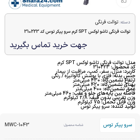
بزرگنمایی تصویر
توالت فرنگی
دسته:
توالت فرنگی تاشو لوکس SPT کرم سرو پیکر توس کد 310223
جهت خرید تماس بگیرید
مدل:
توالت فرنگی تاشو لوکس SPT کرم
کد محصول:
310223
کاربرد:
منزل، سفر، کمپ، مراقبت از بیمار
جنس بدنه:
فلزی با پوشش گالوانیزه / رنگی
ارتفاع نشمين‌گاه:
430 ميلي‌متر
پهنای نشمين‌گاه:
420 ميلي‌متر
عمق نشمين‌گاه:
400 ميلي‌متر
فاصله بين پايه‌هاي جلو و عقب:
460 ميلي‌متر
وزن تقریبی بدون قیف:
2/8 کیلوگرم
وزن قابل تحمل:
75 كيلوگرم
تولید کننده:
سرو پیکر توس
سرو پیکر توس
MWC-1043
شناسه محصول: