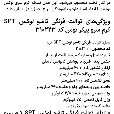
در کنار تخت محسوب می‌شود. این مدل نسخه کرم‌ سری لوکس
بوده و با ابعاد استاندارد و تاشوندگی سریع، حمل‌ونقل آسانی دارد.
ویژگی‌های توالت فرنگی تاشو لوکس SPT
کرم سرو پیکر توس کد 310223
مدل:
توالت فرنگی تاشو لوکس SPT کرم
کد محصول:
310223
کاربرد:
منزل، سفر، کمپ، مراقبت از بیمار
جنس بدنه:
فلزی با پوشش گالوانیزه / رنگی
ارتفاع نشمين‌گاه:
430 ميلي‌متر
پهنای نشمين‌گاه:
420 ميلي‌متر
عمق نشمين‌گاه:
400 ميلي‌متر
فاصله بين پايه‌هاي جلو و عقب:
460 ميلي‌متر
وزن تقریبی بدون قیف:
2/8 کیلوگرم
وزن قابل تحمل:
75 كيلوگرم
تولید کننده:
سرو پیکر توس
مزایای توالت فرنگی تاشو لوکس SPT کرم سرو