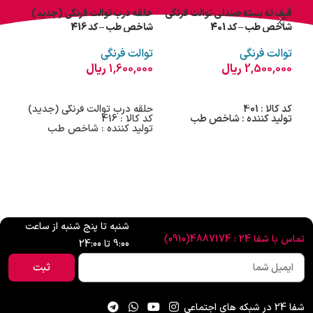
قیف ته بسته صندلی توالت فرنگی
حلقه درب توالت فرنگی (جدید)
درپو
شاخص طب – کد 401
شاخص طب – کد 416
شاخص
توالت فرنگی
توالت فرنگی
توا
2,500,000
ریال
1,600,000
ریال
000
اطلاعات بیشتر
اطلاعات بیشتر
اط
کد کالا : 401
حلقه درب توالت فرنگی (جدید)
کد کال
تولید کننده : شاخص طب
کد کالا : 416
تول
تولید کننده : شاخص طب
شنبه تا پنج شنبه از ساعت
تماس با شفا 24 : 4887174(0910)
9:00 تا 24:00
ثبت
شفا 24 در شبکه های اجتماعی