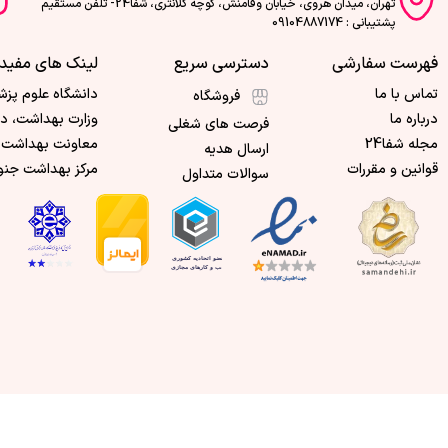
تهران، میدان هروی، خیابان وفامنش، کوچه کلانتری، شفا24- تلفن مستقیم
پشتیبانی : 09104887174
فهرست سفارشی
دسترسی سریع
لینک های مفید
تماس با ما
دانشگاه علوم پزش
فروشگاه
درباره ما
وزارت بهداشت، د
فرصت های شغلی
مجله شفا24
معاونت بهداشت 
ارسال هدیه
قوانین و مقررات
مرکز بهداشت جنو
سوالات متداول