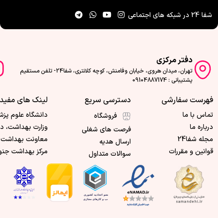
کردن شکم
از ج
رنگ:
مشکی
شفا 24 در شبکه های اجتماعی
طراحی تهویه‌دار:
جلوگیری از
تعریق و ایجاد حس راحتی در
طول استفاده
دفتر مرکزی
تهران، میدان هروی، خیابان وفامنش، کوچه کلانتری، شفا24- تلفن مستقیم
پشتیبانی : 09104887174
فهرست سفارشی
دسترسی سریع
لینک های مفید
تماس با ما
دانشگاه علوم پزش
فروشگاه
درباره ما
وزارت بهداشت، د
فرصت های شغلی
مجله شفا24
معاونت بهداشت 
ارسال هدیه
قوانین و مقررات
مرکز بهداشت جنو
سوالات متداول