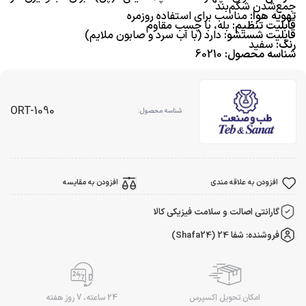
جمع‌شدن شکم‌بند
تهویه هوا:
مناسب برای استفاده روزمره
قابلیت تنظیم:
بله، با چسب مقاوم
قابلیت شستشو:
دارد (با آب سرد و صابون ملایم)
رنگ:
سفید
شناسه محصول:
60210
ORT-1090
شناسه محصول:
افزودن به علاقه مندی
افزودن به مقایسه
گارانتی اصالت و سلامت فیزیکی کالا
فروشنده: شفا 24 (Shafa24)
امکان تحویل اکسپرس
24 ساعته، 7 روز هفته