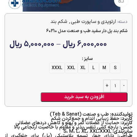
بزرگنمایی تصویر
ارتوپدی و ساپورت طبی
,
شکم بند
دسته:
شکم بند پل دار سفید طب و صنعت مدل 60210
6,000,000
ریال
–
5,000,000
ریال
سایز
XXXL
XXL
XL
L
M
S
افزودن به سبد خرید
تولیدکننده:
طب و صنعت (Teb & Sanat)
کاربرد:
حفظ زیبایی اندام و جمع‌کردن شکم
کاربرد:
حمایت از عضلات کمر و پهلو و کاهش دردهای عضلانی
جنس:
پارچه کشی تنفس‌پذیر و مقاوم با خاصیت ارتجاعی بالا
سایزبندی:
S، M، L، XL، XXL،XXXL
طراحی:
دارای چهار تسمه پلاستیکی (پل) برای جلوگیری از