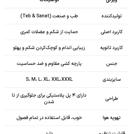
تولیدکننده
طب و صنعت (Teb & Sanat)
کاربرد اصلی
حمایت از شکم و عضلات کمری
کاربرد ثانویه
زیبایی اندام و کوچک‌کردن شکم و پهلو
جنس
پارچه کشی مقاوم و ضد حساسیت
سایزبندی
S، M، L، XL، XXL،XXXL
دارای ۴ پل پلاستیکی برای جلوگیری از تا
طراحی
شدن
تهویه هوا
خوب، قابل استفاده در تمام فصول
قابلیت تنظیم
دارد