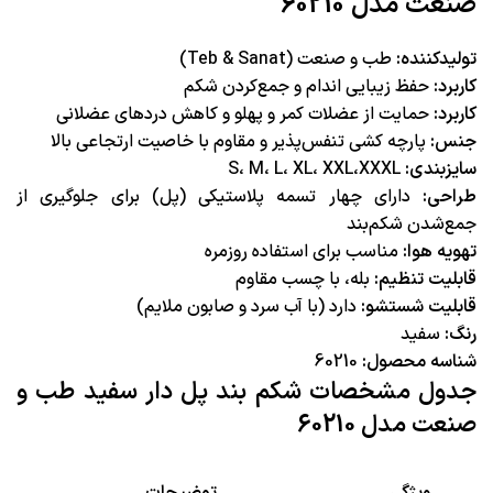
صنعت مدل 60210
تولیدکننده:
طب و صنعت (Teb & Sanat)
کاربرد:
حفظ زیبایی اندام و جمع‌کردن شکم
کاربرد:
حمایت از عضلات کمر و پهلو و کاهش دردهای عضلانی
جنس:
پارچه کشی تنفس‌پذیر و مقاوم با خاصیت ارتجاعی بالا
سایزبندی:
S، M، L، XL، XXL،XXXL
طراحی:
دارای چهار تسمه پلاستیکی (پل) برای جلوگیری از
جمع‌شدن شکم‌بند
تهویه هوا:
مناسب برای استفاده روزمره
قابلیت تنظیم:
بله، با چسب مقاوم
قابلیت شستشو:
دارد (با آب سرد و صابون ملایم)
رنگ:
سفید
شناسه محصول:
60210
جدول مشخصات شکم بند پل دار سفید طب و
صنعت مدل 60210
ویژگی
توضیحات