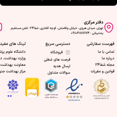
دفتر مرکزی
تهران، میدان هروی، خیابان وفامنش، کوچه کلانتری، شفا24- تلفن مستقیم
پشتیبانی : 09104887174
فهرست سفارشی
دسترسی سریع
لینک های مفید
تماس با ما
دانشگاه علوم پزش
فروشگاه
درباره ما
وزارت بهداشت، د
فرصت های شغلی
مجله شفا24
معاونت بهداشت 
ارسال هدیه
قوانین و مقررات
مرکز بهداشت جنو
سوالات متداول