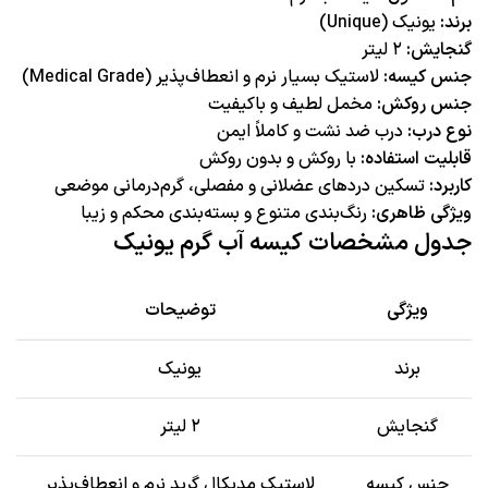
برند:
یونیک (Unique)
گنجایش:
۲ لیتر
جنس کیسه:
لاستیک بسیار نرم و انعطاف‌پذیر (Medical Grade)
جنس روکش:
مخمل لطیف و باکیفیت
نوع درب:
درب ضد نشت و کاملاً ایمن
قابلیت استفاده:
با روکش و بدون روکش
کاربرد:
تسکین دردهای عضلانی و مفصلی، گرم‌درمانی موضعی
ویژگی ظاهری:
رنگ‌بندی متنوع و بسته‌بندی محکم و زیبا
جدول مشخصات کیسه آب گرم یونیک
ویژگی
توضیحات
برند
یونیک
گنجایش
۲ لیتر
جنس کیسه
لاستیک مدیکال گرید نرم و انعطاف‌پذیر