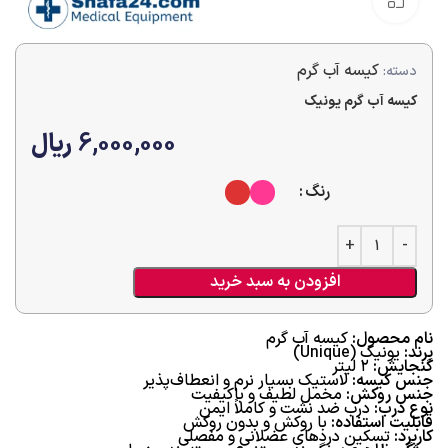
بزرگنمایی تصویر
کیسه آب گرم
دسته:
کیسه آب گرم یونیک
6,000,000
ریال
رنگ
افزودن به سبد خرید
نام محصول:
کیسه آب گرم
برند:
یونیک (Unique)
گنجایش:
۲ لیتر
جنس کیسه:
لاستیک بسیار نرم و انعطاف‌پذیر
جنس روکش:
مخمل لطیف و باکیفیت
نوع درب:
درب ضد نشت و کاملاً ایمن
قابلیت استفاده:
با روکش و بدون روکش
کاربرد:
تسکین دردهای عضلانی و مفصلی