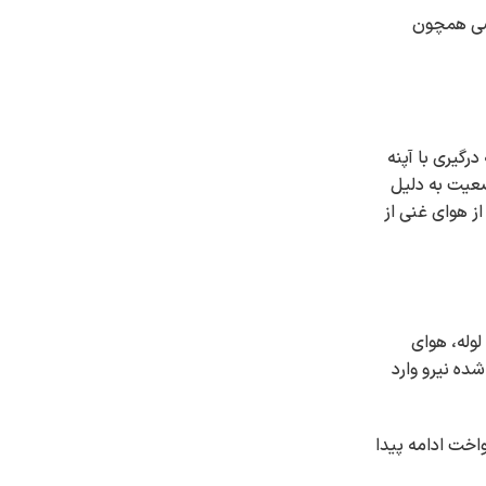
اصی همچون
درگیری با آپنه
 CPAP و BiPAP فراموش نکنید که این وضعیت به دلیل
 CPAP هنگام خواب جریان یکنواختی از هوای غنی از
لوله، هوای
ده نیرو وارد
کنواخت ادامه پیدا