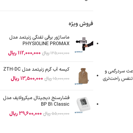
فروش ویژه
ماساژور برقی تفنگی زنیتمد مدل
PHYSIOLINE PROMAX
112,000,000
ریال
125,000,000
ریال
کیسه آب گرم زنیتمد مدل ZTH-DC
عث سردرگمی و
 می‌تواند تنفس راحت‌تری
13,500,000
ریال
15,000,000
ریال
فشارسنج دیجیتال میکرولایف مدل
BP B1 Classic
39,600,000
ریال
55,000,000
ریال